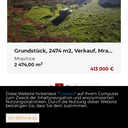
Grundstück, 2474 m2, Verkauf, Mravince
Mravince
2
2 474,00 m
413 000 €
<<
<
1
2
3
4
>
>>
Diese Website hinterlässt "
Cookies
" auf Ihrem Computer
zum Zweck der Inhaltsnavigation und anonymisierten
Nutzungsstatistiken. Durch die Nutzung dieser Website
bestätigen Sie, dass Sie dem zustimmen.
Copyright © 2026 Alfa stan 2
Ich stimme zu
Fester Umrechnungskurs 1 EUR = 7,53450 HRK
Web Design & Powered by
i
Real
One
-
Immobilien Management