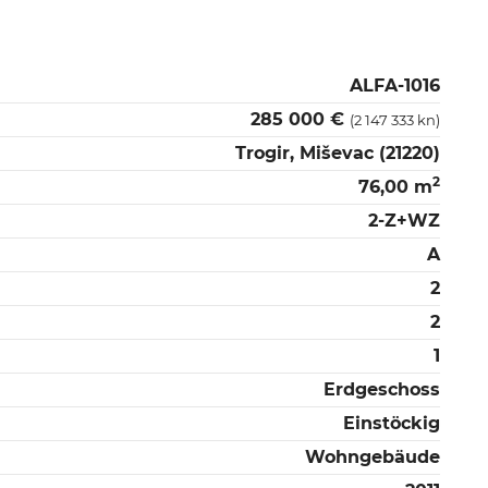
ALFA-1016
285 000 €
(2 147 333 kn)
Trogir, Miševac (21220)
2
76,00 m
2-Z+WZ
A
2
2
1
Erdgeschoss
Einstöckig
Wohngebäude