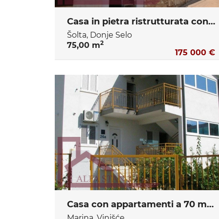
Casa in pietra ristrutturata con due camere da letto e cortile
Šolta, Donje Selo
2
75,00 m
175 000 €
Casa con appartamenti a 70 m dal mare, 390 m² di superficie abitabile – Ideale per affitto turistico!
Marina, Vinišće