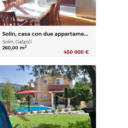
Solin, casa con due appartamenti da 80 m2 ciascuno
Solin, Gašpići
2
260,00 m
450 000 €