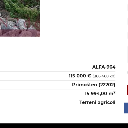
ALFA-964
115 000 €
(866 468 kn)
Primošten (22202)
2
15 994,00 m
Terreni agricoli