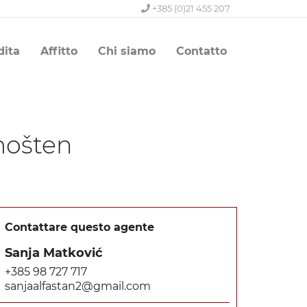
+385 (0)21 455 207
dita
Affitto
Chi siamo
Contatto
mošten
Contattare questo agente
Sanja Matković
+385 98 727 717
sanjaalfastan2@gmail.com