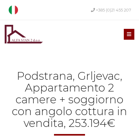
+385 (0)21 455 207
Men
Podstrana, Grljevac,
Appartamento 2
camere + soggiorno
con angolo cottura in
vendita, 253.194€