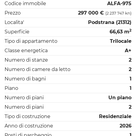
Codice immobile
ALFA-975
Prezzo
297 000 €
(2 237 747 kn)
Localita'
Podstrana (21312)
2
Superficie
66,63 m
Tipo di appartamento
Trilocale
Classe energetica
A+
Numero di stanze
2
Numero di camere da letto
2
Numero di bagni
1
Piano
1
Numero di piani
Un piano
Numero di piani
2
Tipo di costruzione
Residenziale
Anno di costruzione
2026
Posti di parcheggio
1