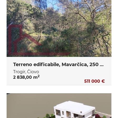
Terreno edificabile, Mavarčica, 250 m dal mare
Trogir, Čiovo
2
2 838,00 m
511 000 €