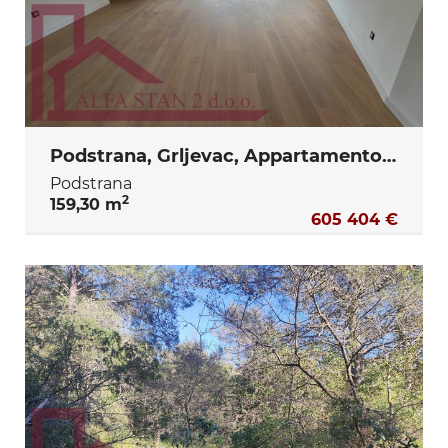
Podstrana, Grljevac, Appartamento 3S+DB + terrazza + ripostiglio + 2 posti auto in garage
Podstrana
2
159,30 m
605 404 €