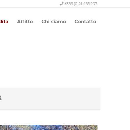
+385 (0)21 455 207
dita
Affitto
Chi siamo
Contatto
.