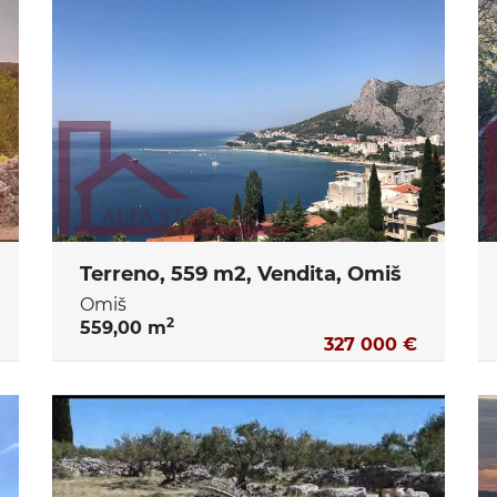
Terreno, 559 m2, Vendita, Omiš
Omiš
2
559,00 m
327 000 €