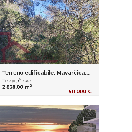
Terreno edificabile, Mavarčica, 250 m dal mare
Trogir, Čiovo
2
2 838,00 m
511 000 €