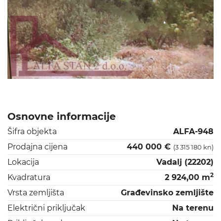
Osnovne informacije
Šifra objekta
ALFA-948
Prodajna cijena
440 000 €
(3 315 180 kn)
Lokacija
Vadalj (22202)
2
Kvadratura
2 924,00 m
Vrsta zemljišta
Građevinsko zemljište
Električni priključak
Na terenu