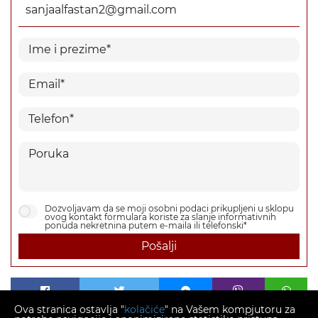
sanjaalfastan2@gmail.com
Dozvoljavam da se moji osobni podaci prikupljeni u sklopu
ovog kontakt formulara koriste za slanje informativnih
ponuda nekretnina putem e-maila ili telefonski*
Pošalji
Ova stranica ostavlja "
kolačiće
" na Vašem kompjutoru za