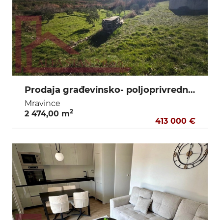
Prodaja građevinsko- poljoprivrednog zemljišta Mravince
Mravince
2
2 474,00 m
413 000 €