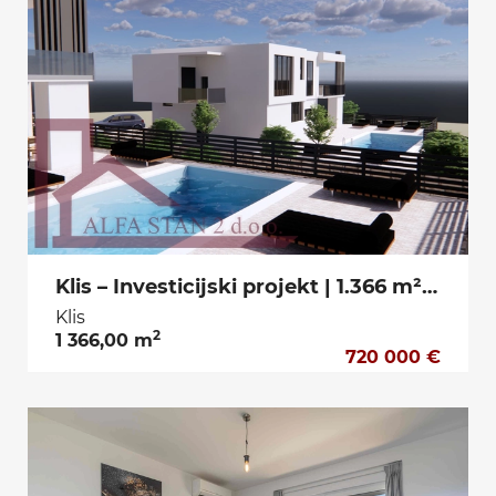
Klis – Investicijski projekt | 1.366 m² zemljišta s dvije građevinske dozvole za luksuzne vile - 720.000 €
Klis
2
1 366,00 m
720 000 €