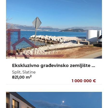
Ekskluzivno građevinsko zemljište u prvom redu do mora – Slatine, Čiovo
Split, Slatine
2
821,00 m
1 000 000 €