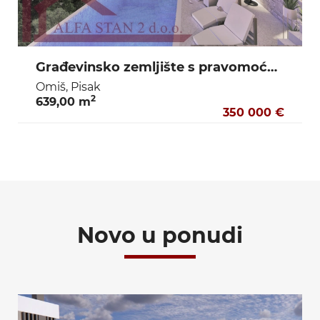
Građevinsko zemljište s pravomoćnom dozvolom za vilu sa bazenom – Pisak (Omiš) – 50 m od mora
Omiš, Pisak
2
639,00 m
350 000 €
Novo u ponudi