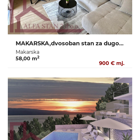
MAKARSKA,dvosoban stan za dugoročni najam 900€
Makarska
2
58,00 m
900 € mj.