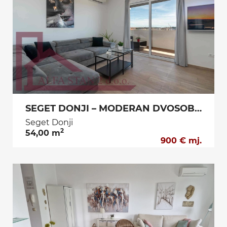
SEGET DONJI – MODERAN DVOSOBAN STAN S PARKINGOM | DUGOROČNI NAJAM (01.10. – 01.06.)
Seget Donji
2
54,00 m
900 € mj.