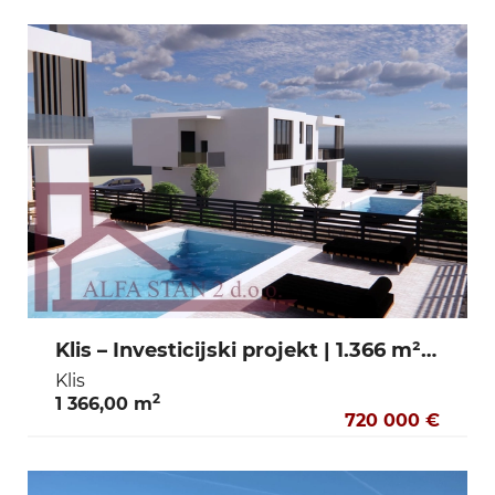
Klis – Investicijski projekt | 1.366 m² zemljišta s dvije građevinske dozvole za luksuzne vile - 720.000 €
Klis
2
1 366,00 m
720 000 €