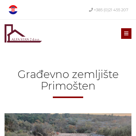
+385 (0)21 455 207
Men
Građevno zemljište
Primošten