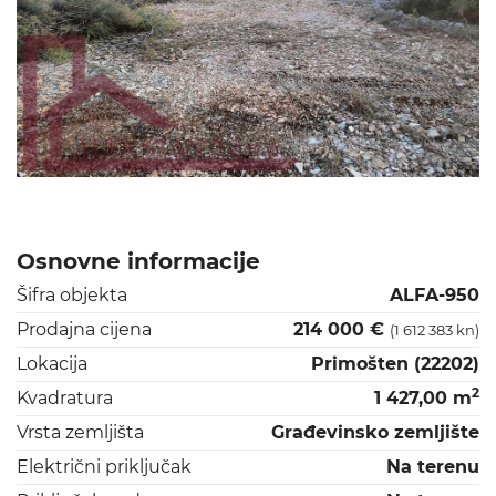
Osnovne informacije
Šifra objekta
ALFA-950
Prodajna cijena
214 000 €
(1 612 383 kn)
Lokacija
Primošten (22202)
2
Kvadratura
1 427,00 m
Vrsta zemljišta
Građevinsko zemljište
Električni priključak
Na terenu