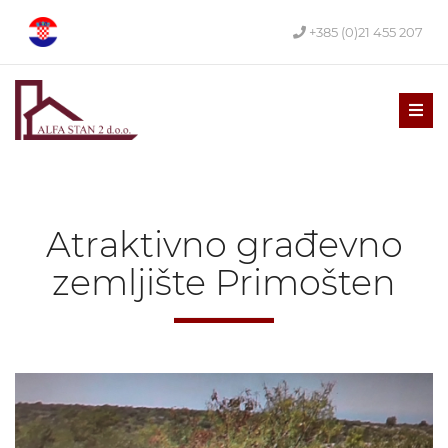
+385 (0)21 455 207
Men
Atraktivno građevno
zemljište Primošten