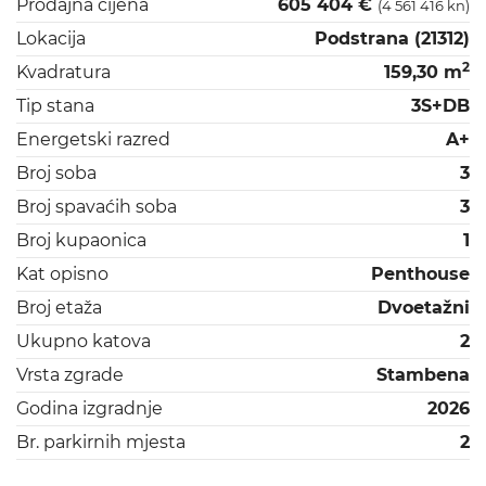
Prodajna cijena
605 404 €
(4 561 416 kn)
Lokacija
Podstrana (21312)
2
Kvadratura
159,30 m
Tip stana
3S+DB
Energetski razred
A+
Broj soba
3
Broj spavaćih soba
3
Broj kupaonica
1
Kat opisno
Penthouse
Broj etaža
Dvoetažni
Ukupno katova
2
Vrsta zgrade
Stambena
Godina izgradnje
2026
Br. parkirnih mjesta
2