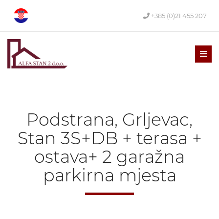
+385 (0)21 455 207
Men
Podstrana, Grljevac,
Stan 3S+DB + terasa +
ostava+ 2 garažna
parkirna mjesta