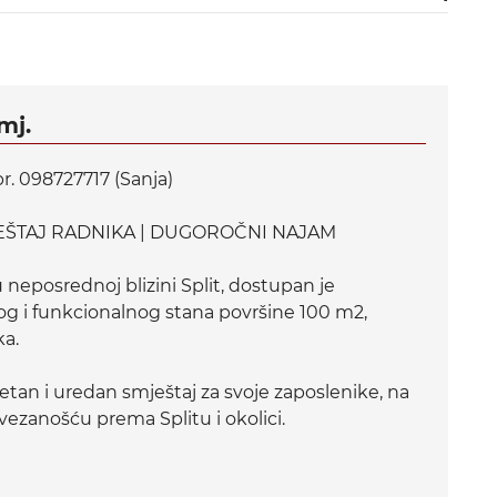
mj.
br. 098727717 (Sanja)
EŠTAJ RADNIKA | DUGOROČNI NAJAM
neposrednoj blizini Split, dostupan je
g i funkcionalnog stana površine 100 m2,
ka.
itetan i uredan smještaj za svoje zaposlenike, na
ezanošću prema Splitu i okolici.