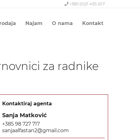
+385 (0)21 455 207
rodaja
Najam
O nama
Kontakt
ovnici za radnike
Kontaktiraj agenta
Sanja Matković
+385 98 727 717
sanjaalfastan2@gmail.com