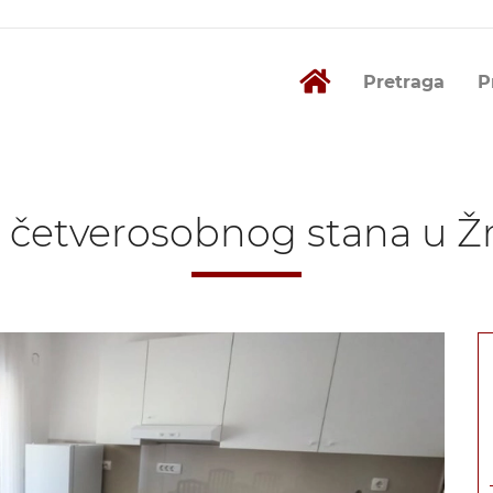
Pretraga
P
četverosobnog stana u Žrn