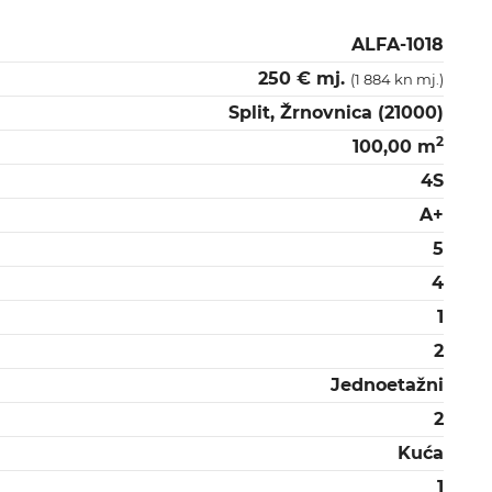
ALFA-1018
250 € mj.
(1 884 kn mj.)
Split, Žrnovnica (21000)
2
100,00 m
4S
A+
5
4
1
2
Jednoetažni
2
Kuća
1