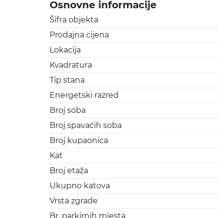
Osnovne informacije
Šifra objekta
Prodajna cijena
Lokacija
Kvadratura
Tip stana
Energetski razred
Broj soba
Broj spavaćih soba
Broj kupaonica
Kat
Broj etaža
Ukupno katova
Vrsta zgrade
Br. parkirnih mjesta