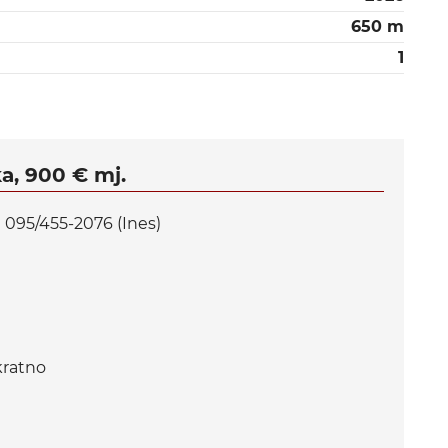
650 m
1
a, 900 € mj.
a 095/455-2076 (Ines)
kratno