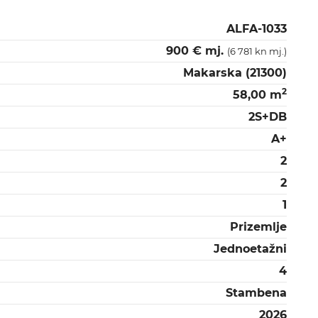
ALFA-1033
900 € mj.
(6 781 kn mj.)
Makarska (21300)
2
58,00 m
2S+DB
A+
2
2
1
Prizemlje
Jednoetažni
4
Stambena
2026