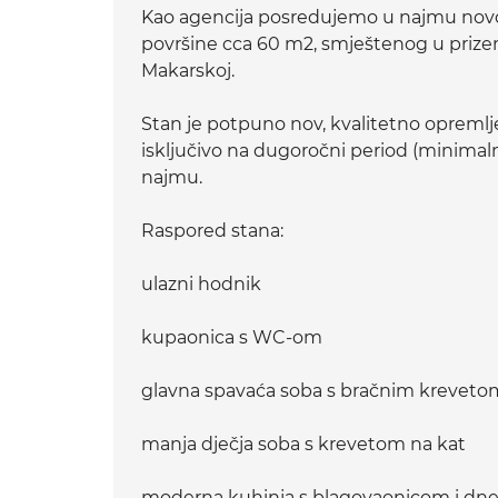
Kao agencija posredujemo u najmu no
površine cca 60 m2, smještenog u priz
Makarskoj.
Stan je potpuno nov, kvalitetno opremlj
isključivo na dugoročni period (minimal
najmu.
Raspored stana:
ulazni hodnik
kupaonica s WC-om
glavna spavaća soba s bračnim kreveto
manja dječja soba s krevetom na kat
moderna kuhinja s blagovaonicom i d