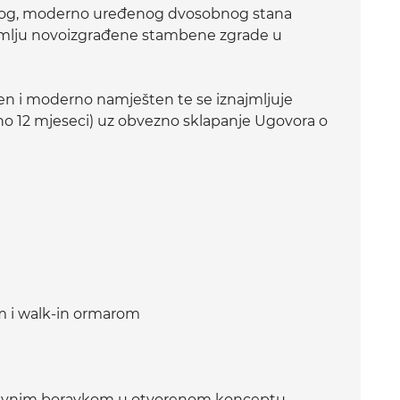
vog, moderno uređenog dvosobnog stana
emlju novoizgrađene stambene zgrade u
en i moderno namješten te se iznajmljuje
no 12 mjeseci) uz obvezno sklapanje Ugovora o
m i walk-in ormarom
nevnim boravkom u otvorenom konceptu