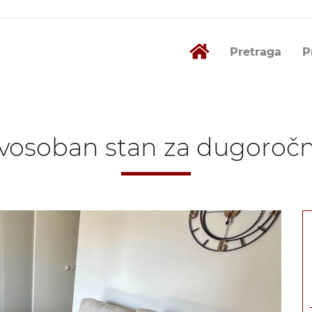
Pretraga
P
osoban stan za dugoročn