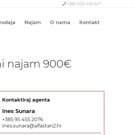
+385 (0)21 455 207
rodaja
Najam
O nama
Kontakt
i najam 900€
Kontaktiraj agenta
Ines Sunara
+385 95 455 2076
ines.sunara@alfastan2.hr