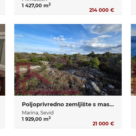
2
1 427,00 m
214 000 €
Poljoprivredno zemljište s maslinikom, Sevid
Marina, Sevid
2
1 929,00 m
21 000 €