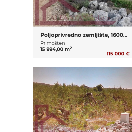
Poljoprivredno zemljište, 16000m2, Primošten - Donje Ložinice
Primošten
2
15 994,00 m
115 000 €