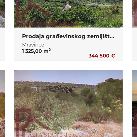
Prodaja građevinskog zemljišta Mravince, Solin
Mravince
2
1 325,00 m
344 500 €