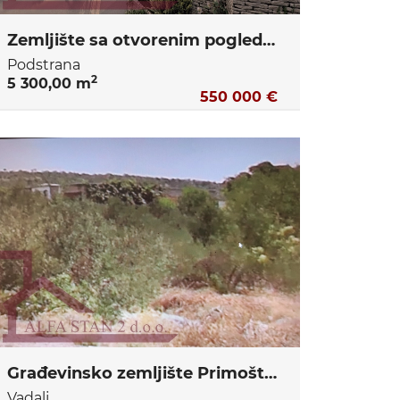
Zemljište sa otvorenim pogledom za gradnju vile, plaćene komunalije i prijavljeno gradilište
Podstrana
2
5 300,00 m
550 000 €
Građevinsko zemljište Primošten, Vadalj
Vadalj