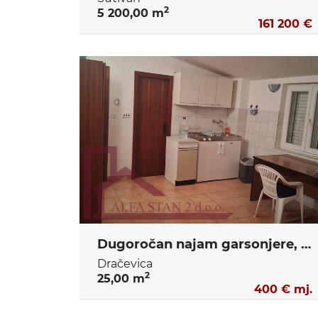
2
5 200,00 m
161 200 €
Dugoročan najam garsonjere, Solin, Dračevac
Dračevica
2
25,00 m
400 € mj.