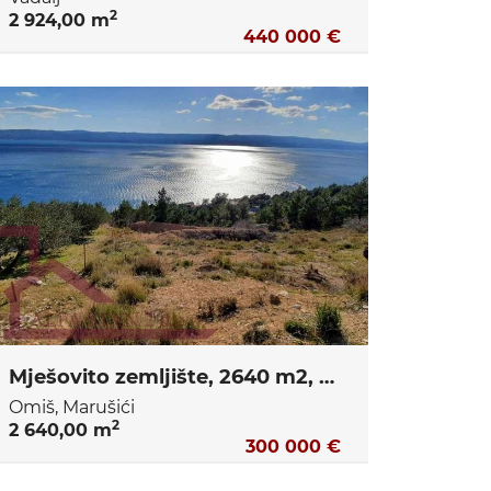
2
2 924,00 m
440 000 €
Mješovito zemljište, 2640 m2, građevno 1200 m2, Marušići
Omiš, Marušići
2
2 640,00 m
300 000 €