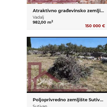
Atraktivno građevinsko zemljište u Primoštenu
Vadalj
2
982,00 m
150 000 €
Poljoprivredno zemljište Sutivan
Sutivan