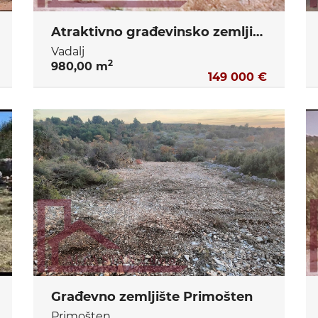
Atraktivno građevinsko zemljište Primošten
Vadalj
2
980,00 m
149 000 €
Građevno zemljište Primošten
Primošten