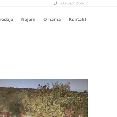
+385 (0)21 455 207
rodaja
Najam
O nama
Kontakt